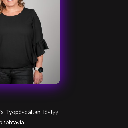
ja. Työpöydältäni löytyy
iä tehtäviä.