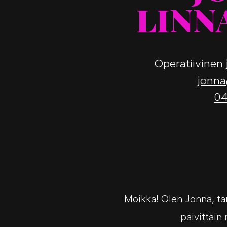
LINN
Operatiivinen 
jonna@
04
Moikka! Olen Jonna, täm
päivittäin 