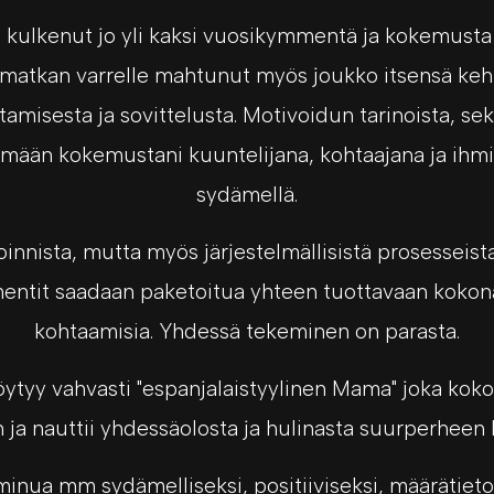
 kulkenut jo yli kaksi vuosikymmentä ja kokemusta l
matkan varrelle mahtunut myös joukko itsensä kehi
amisesta ja sovittelusta. Motivoidun tarinoista, sek
mään kokemustani kuuntelijana, kohtaajana ja ihmi
sydämellä.
innista, mutta myös järjestelmällisistä prosesseist
mentit saadaan paketoitua yhteen tuottavaan kokon
kohtaamisia. Yhdessä tekeminen on parasta.
öytyy vahvasti "espanjalaistyylinen Mama" joka ko
ja nauttii yhdessäolosta ja hulinasta suurperheen 
minua mm sydämelliseksi, positiiviseksi, määrätietoi