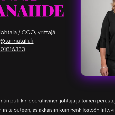
ANAHDE
johtaja / COO, yrittäjä
tarinatalli.fi
01816333
än putiikin operatiivinen johtaja ja toinen perusta
niin talouteen, asiakkaisiin kuin henkilöstöön liittyv