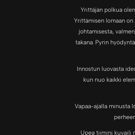
Yrittäjän polkua olen
Yrittämisen lomaan on 
johtamisesta, valment
takana. Pyrin hyödyntä
Innostun luovasta ideo
kun nuo kaikki ele
Vapaa-ajalla minusta l
perheen 
Upea tiimini kuvaili 