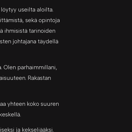
öytyy useilta aloilta.
ttämistä, sekä opintoja
ä ihmisistä tarinoiden
sten johtajana täydellä
a. Olen parhaimmillani,
aisuuteen. Rakastan
koaa yhteen koko suuren
keskellä.
seksi ja kekseliääksi.