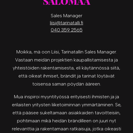
SALOMAA
Sales Manager
liisi@tarinatalli.fi
040 359 2565
Moikka, mä oon Liisi, Tarinatallin Sales Manager.
Vastaan meidän projektien kaupallistamisesta ja
yhteistöiden rakentamisesta, eli käytännössä siitä,
että oikeat ihmiset, brändit ja tarinat löytävät
toisensa saman pöydän ääreen.
Mua inspiroi myyntityössä erityisesti ihmisten ja ja
erilaisten yritysten liiketoiminnan ymmärtäminen. Se,
että pääsee sukeltamaan asiakkaiden tavoitteisiin,
pohtimaan mikä heidän brändilleen on juuri nyt
relevanttia ja rakentamaan ratkaisuja, jotka oikeasti