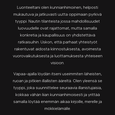
Luonteeltani olen kunnianhimoinen, helposti
mukautuva ja jatkuvasti uutta oppimaan pyrkivä
tyyppi. Nautin tilanteista jossa mahdollisuudet
luovuudelle ovat rajattomat, mutta samalla
konkretia ja kaupallisuus on yhdistettävä
ratkaisuihin. Uskon, että parhaat yhteistyöt
rakentuvat aidosta kiinnostuksesta, avoimesta
vuorovaikutuksesta ja luottamuksesta yhteiseen
visioon.
Vapaa-ajalla löydän itseni useimmiten läheisten,
ruoan ja pitkien illallisten ääreltä. Olen yleensä se
tyyppi, joka suunnittelee seuraavia illanistujaisia,
kokkaa vähän liian kunnianhimoisesti ja yrittää
samalla löytää enemmän aikaa kirjoille, merelle ja
mökkielämälle.