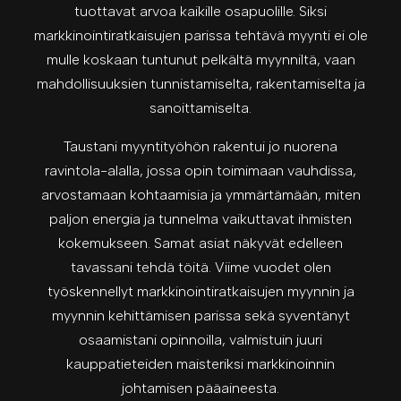
tuottavat arvoa kaikille osapuolille. Siksi
markkinointiratkaisujen parissa tehtävä myynti ei ole
mulle koskaan tuntunut pelkältä myynniltä, vaan
mahdollisuuksien tunnistamiselta, rakentamiselta ja
sanoittamiselta.
Taustani myyntityöhön rakentui jo nuorena
ravintola-alalla, jossa opin toimimaan vauhdissa,
arvostamaan kohtaamisia ja ymmärtämään, miten
paljon energia ja tunnelma vaikuttavat ihmisten
kokemukseen. Samat asiat näkyvät edelleen
tavassani tehdä töitä. Viime vuodet olen
työskennellyt markkinointiratkaisujen myynnin ja
myynnin kehittämisen parissa sekä syventänyt
osaamistani opinnoilla, valmistuin juuri
kauppatieteiden maisteriksi markkinoinnin
johtamisen pääaineesta.