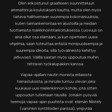
Olen erikoistunut graafiseen suunnitteluun
ammattini ja koulutukseni kautta, mutta olen myös
taitava hallitsemaan suurempia kokonaisuuksia,
kuten tarinankerrontaa eri alustoilla ja median
tuottamista markkinointitarkoituksessa. Luovuus on
aina ollut osa elämääni, ja kun opettelen uusia
ohjelmia, saan toteuttaa entistä monipuolisempia ja
suurempia ideoita, sillä työvälineistö kehittyy
jatkuvasti. Välillä saatan myös uppoutua muihin
tehtäviin työkalupakkini kanssa.
Vapaa-ajallani nautin monista erilaisista
harrastuksista, ja minulla tuntuu olevan joka
kuukausi uusi mielenkiinnon kohde, jota sitten
uppoudun tutkimaan täysillä. Joitakin pysyviä
teemoja vapaa-ajan puuhista ovat: elämän fiilistely
(varsinkin kynttilöiden parissa), ympyrää