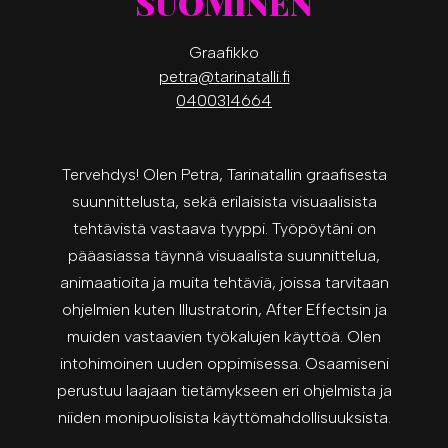
SUOMINEN
Graafikko
petra@tarinatalli.fi
0400314664
Tervehdys! Olen Petra, Tarinatallin graafisesta
suunnittelusta, sekä erilaisista visuaalisista
tehtävistä vastaava tyyppi. Työpöytäni on
pääasiassa täynnä visuaalista suunnittelua,
animaatioita ja muita tehtäviä, joissa tarvitaan
ohjelmien kuten Illustratorin, After Effectsin ja
muiden vastaavien työkalujen käyttöä. Olen
intohimoinen uuden oppimisessa. Osaamiseni
perustuu laajaan tietämykseen eri ohjelmista ja
niiden monipuolisista käyttömahdollisuuksista.