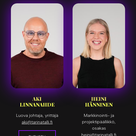
AKI
HEINI
LINNANAHDE
HÄNNINEN
Luova johtaja, yrittäjä
Markkinointi- ja
projektipäällikkö,
aki@tarinatalli.fi
osakas
heini@tarinatalli.fi