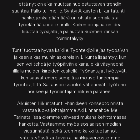
että nyt on aika muuttaa huolestuttavan trendin
suuntaa. Pallo tuli meille. Syntyi Aikuisten Liikuntatunti -
hanke, jonka päämäärä on ohjata suomalaista
työelämää uudelle uralle. Kaiken pohjana on idea
liikuttaa työajalla ja palauttaa Suomen kansan
toimintakyky.
Tunti tuottaa hyvää kaikille. Työntekijöille jää työpäivän
jälkeen aikaa muihin askereisiin. Liikunta lisääntyy, kun
sen voi tehdä jo työpäivän aikana, eikä väsyneenä
illlalla muiden kiireiden keskellä. Työnantajat hyötyvät,
kun saavat energisempiä ja motivoituneempia
työntekijöitä. Sairauspoissaolot vähenevät. Työteho
nousee ja työnantajamielikuva paranee.
Aikuisten Liikuntatunti -hankkeen konseptoinnista
vastaa luova johtajamme Aki Linnanahde. Me
Tarinatallissa olemme vahvasti mukana kehittämässä
hanketta. Vastaamme myös sosiaalisen median
viestinnästä, sekä teemme kaikki tuotannot
yhteistyössä kattavan alihankkijaverkostomme