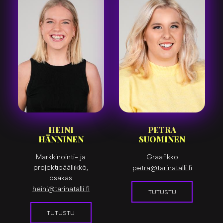
HEINI
PETRA
HÄNNINEN
SUOMINEN
Markkinointi- ja
Graafikko
projektipäällikkö,
petra@tarinatalli.fi
osakas
heini@tarinatalli.fi
TUTUSTU
TUTUSTU