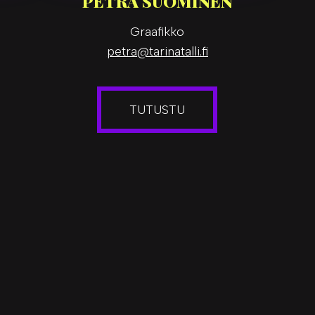
PETRA SUOMINEN
Graafikko
petra@tarinatalli.fi
TUTUSTU