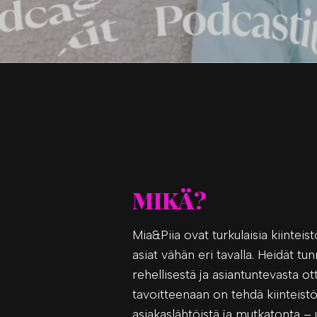
MIKÄ?
Mia&Piia ovat turkulaisia kiinteist
asiat vähän eri tavalla. Heidät t
rehellisestä ja asiantuntevasta o
tavoitteenaan on tehdä kiinteistö
asiakaslähtöistä ja mutkatonta – 