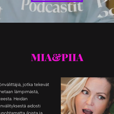
MIA&PIIA
önvälittäjiä, jotka tekevät
unnetaan lämpimästä,
tteesta. Heidän
nvälityksestä aidosti
unohtamatta iloista ja