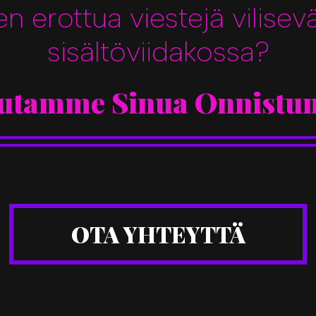
en erottua viestejä vilisev
sisältöviidakossa?
utamme Sinua Onnistu
OTA YHTEYTTÄ