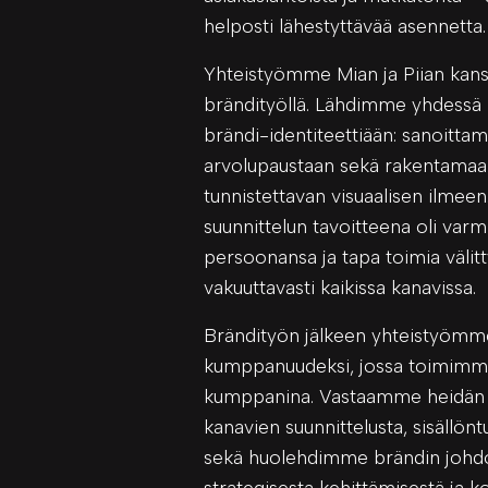
helposti lähestyttävää asennetta.
Yhteistyömme Mian ja Piian kanss
brändityöllä. Lähdimme yhdessä
brändi-identiteettiään: sanoittam
arvolupaustaan sekä rakentamaan
tunnistettavan visuaalisen ilmeen
suunnittelun tavoitteena oli varm
persoonansa ja tapa toimia välitt
vakuuttavasti kaikissa kanavissa.
Brändityön jälkeen yhteistyömme
kumppanuudeksi, jossa toimimme
kumppanina. Vastaamme heidän 
kanavien suunnittelusta, sisällönt
sekä huolehdimme brändin johd
strategisesta kehittämisestä ja k