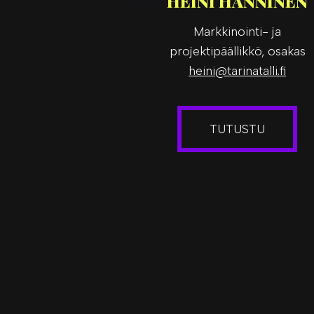
HEINI HÄNNINEN
Markkinointi- ja
projektipäällikkö, osakas
heini@tarinatalli.fi
TUTUSTU