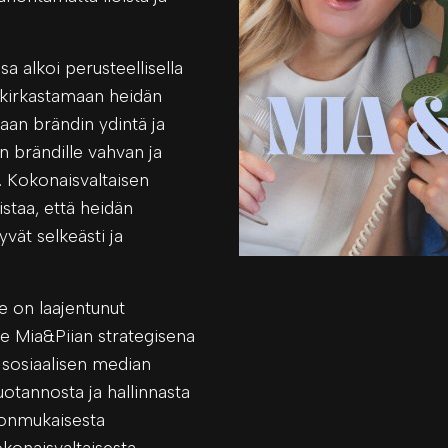
a alkoi perusteellisella
 kirkastamaan heidän
aan brändin ydintä ja
 brändille vahvan ja
. Kokonaisvaltaisen
istaa, että heidän
yvät selkeästi ja
 on laajentunut
 Mia&Piian strategisena
sosiaalisen median
uotannosta ja hallinnasta
onmukaisesta
okonaisvaltaisesta