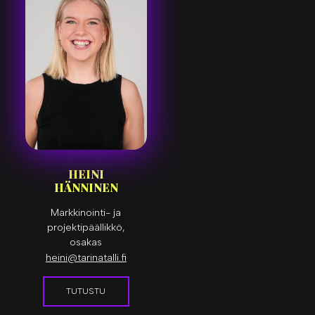
HEINI
HÄNNINEN
Markkinointi- ja
projektipäällikkö,
osakas
heini@tarinatalli.fi
TUTUSTU