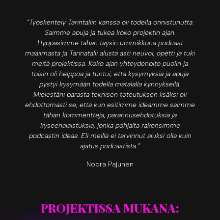
“Työskentely Tarintallin kanssa oli todella onnistunutta.
Saimme apuja ja tukea koko projektin ajan.
Hyppäsimme tähän täysin ummikkona podcast
maailmasta ja Tarinatalli alusta asti neuvoi, opetti ja tuki
meitä projektissa. Koko ajan yhteydenpito puolin ja
toisin oli helppoa ja tuntui, että kysymyksiä ja apuja
pystyi kysymään todella matalalla kynnyksellä.
Mielestäni parasta teknisen toteutuksen lisäksi oli
ehdottomasti se, että kun esitimme ideamme saimme
tähän kommentteja, parannusehdotuksia ja
kyseenalaistuksia, jonka pohjalta rakensimme
podcastin ideaa. Eli meillä ei tarvinnut aluksi olla kuin
ajatus podcastista.”
Noora Pajunen
PROJEKTISSA MUKANA: