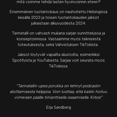
mitä voimme tehdä lasten hyvinvoinnin eteen?
Ensimmäinen tuotantokaus on nauhoitettu Helsingissä
kesällä 2023 ja toisen tuotantokauden jaksot
julkaistaan alkuvuodesta 2024.
Tarinatalli on vahvasti mukana sarjan sunnittelussa ja
konseptoinnissa. Vastaamme myös teknisestä
toteutuksesta, sekä Vahvistuksen TikTokista.
Jaksot löytyvät vapailta alustoilta, esimerkiksi
Spotifyista ja YouTubesta. Sarjaa voit seurata myös
TikTokissa.
”Tarinatallin upea porukka on tehnyt podcastin
aloittamisesta helppoa. Voin luottaa, että kaikki hoituu
viimeisen päälle timanttisella osaamisella. Kiitos!''
Erja Sandberg