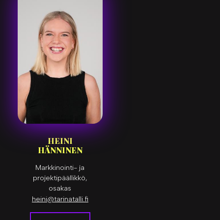
HEINI
HÄNNINEN
Markkinointi- ja
projektipäällikkö,
osakas
heini@tarinatalli.fi